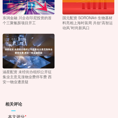
东润金融 川企在印尼投资的首
国元配资 SORONA® 生物基材
个三聚氰胺项目开工
料亮相上海时装周 共创“高智运
动风”时尚新风口
涵星配资 未经街办组织公开征
集业主意见涨物业费停车费 西
安一物业遭质疑
相关评论
本文评分
*