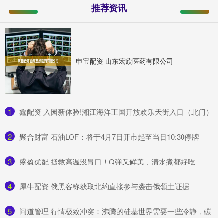
推荐资讯
申宝配资 山东宏欣医药有限公司
1
​鑫配资 入园新体验!湘江海洋王国开放欢乐天街入口（北门）
2
​聚合财富 石油LOF：将于4月7日开市起至当日10:30停牌
3
​盛盈优配 拯救高温没胃口！Q弹又鲜美，清水煮都好吃
4
​犀牛配资 俄黑客称获取北约直接参与袭击俄领土证据
5
​问道管理 行情极致冲突：沸腾的硅基世界需要一些冷静，碳