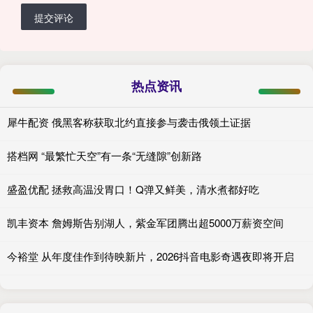
提交评论
热点资讯
犀牛配资 俄黑客称获取北约直接参与袭击俄领土证据
搭档网 “最繁忙天空”有一条“无缝隙”创新路
盛盈优配 拯救高温没胃口！Q弹又鲜美，清水煮都好吃
凯丰资本 詹姆斯告别湖人，紫金军团腾出超5000万薪资空间
今裕堂 从年度佳作到待映新片，2026抖音电影奇遇夜即将开启