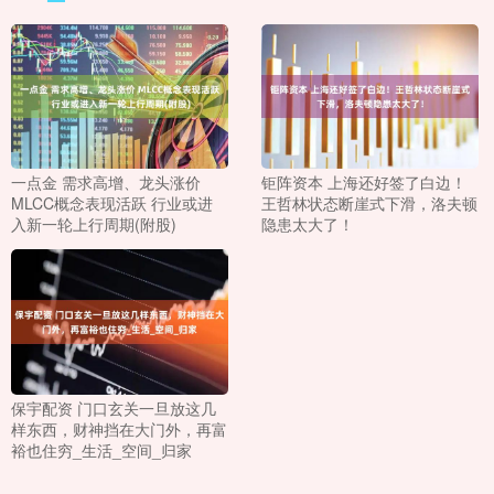
一点金 需求高增、龙头涨价
钜阵资本 上海还好签了白边！
MLCC概念表现活跃 行业或进
王哲林状态断崖式下滑，洛夫顿
入新一轮上行周期(附股)
隐患太大了！
保宇配资 门口玄关一旦放这几
样东西，财神挡在大门外，再富
裕也住穷_生活_空间_归家