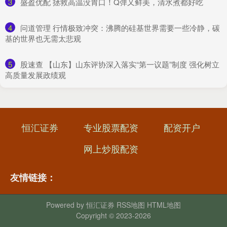
3
​盛盈优配 拯救高温没胃口！Q弹又鲜美，清水煮都好吃
4
​问道管理 行情极致冲突：沸腾的硅基世界需要一些冷静，碳
基的世界也无需太悲观
5
​股速查 【山东】山东评协深入落实“第一议题”制度 强化树立
高质量发展政绩观
恒汇证券
专业股票配资
配资开户
网上炒股配资
友情链接：
Powered by
恒汇证券
RSS地图
HTML地图
Copyright
© 2023-2026