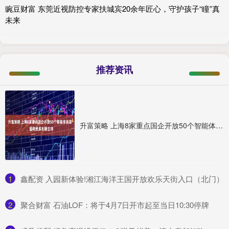
豌豆财富 东莞近视防控专家扶城宾20余年匠心，守护孩子“瞳”真
未来
推荐资讯
升富策略 上海8家重点国企开放50个智能体场景，面向更多创新主体
1
​鑫配资 入园新体验!湘江海洋王国开放欢乐天街入口（北门）
2
​聚合财富 石油LOF：将于4月7日开市起至当日10:30停牌