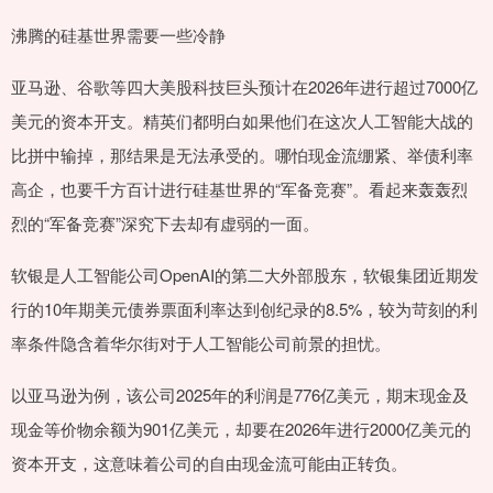
沸腾的硅基世界需要一些冷静
亚马逊、谷歌等四大美股科技巨头预计在2026年进行超过7000亿
美元的资本开支。精英们都明白如果他们在这次人工智能大战的
比拼中输掉，那结果是无法承受的。哪怕现金流绷紧、举债利率
高企，也要千方百计进行硅基世界的“军备竞赛”。看起来轰轰烈
烈的“军备竞赛”深究下去却有虚弱的一面。
软银是人工智能公司OpenAI的第二大外部股东，软银集团近期发
行的10年期美元债券票面利率达到创纪录的8.5%，较为苛刻的利
率条件隐含着华尔街对于人工智能公司前景的担忧。
以亚马逊为例，该公司2025年的利润是776亿美元，期末现金及
现金等价物余额为901亿美元，却要在2026年进行2000亿美元的
资本开支，这意味着公司的自由现金流可能由正转负。