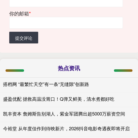
你的邮箱
*
提交评论
热点资讯
搭档网 “最繁忙天空”有一条“无缝隙”创新路
盛盈优配 拯救高温没胃口！Q弹又鲜美，清水煮都好吃
凯丰资本 詹姆斯告别湖人，紫金军团腾出超5000万薪资空间
今裕堂 从年度佳作到待映新片，2026抖音电影奇遇夜即将开启