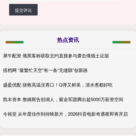
提交评论
热点资讯
犀牛配资 俄黑客称获取北约直接参与袭击俄领土证据
搭档网 “最繁忙天空”有一条“无缝隙”创新路
盛盈优配 拯救高温没胃口！Q弹又鲜美，清水煮都好吃
凯丰资本 詹姆斯告别湖人，紫金军团腾出超5000万薪资空间
今裕堂 从年度佳作到待映新片，2026抖音电影奇遇夜即将开启