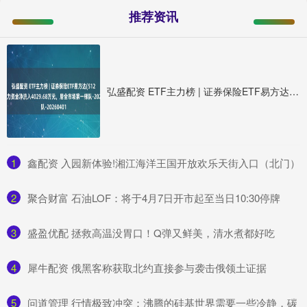
推荐资讯
弘盛配资 ETF主力榜 | 证券保险ETF易方达(512070)主力资金净流入4029.68万元，居全市场第一梯队-20260401
1
​鑫配资 入园新体验!湘江海洋王国开放欢乐天街入口（北门）
2
​聚合财富 石油LOF：将于4月7日开市起至当日10:30停牌
3
​盛盈优配 拯救高温没胃口！Q弹又鲜美，清水煮都好吃
4
​犀牛配资 俄黑客称获取北约直接参与袭击俄领土证据
5
​问道管理 行情极致冲突：沸腾的硅基世界需要一些冷静，碳