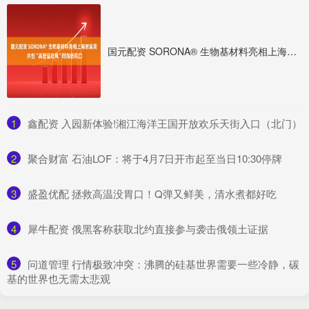
国元配资 SORONA® 生物基材料亮相上海时装周 共创“高智运动风”时尚新风口
1
​鑫配资 入园新体验!湘江海洋王国开放欢乐天街入口（北门）
2
​聚合财富 石油LOF：将于4月7日开市起至当日10:30停牌
3
​盛盈优配 拯救高温没胃口！Q弹又鲜美，清水煮都好吃
4
​犀牛配资 俄黑客称获取北约直接参与袭击俄领土证据
5
​问道管理 行情极致冲突：沸腾的硅基世界需要一些冷静，碳
基的世界也无需太悲观