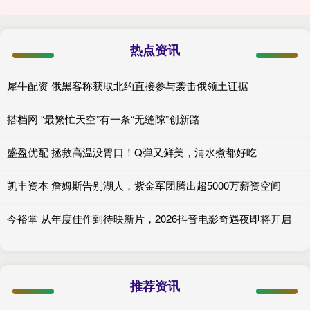
热点资讯
犀牛配资 俄黑客称获取北约直接参与袭击俄领土证据
搭档网 “最繁忙天空”有一条“无缝隙”创新路
盛盈优配 拯救高温没胃口！Q弹又鲜美，清水煮都好吃
凯丰资本 詹姆斯告别湖人，紫金军团腾出超5000万薪资空间
今裕堂 从年度佳作到待映新片，2026抖音电影奇遇夜即将开启
推荐资讯