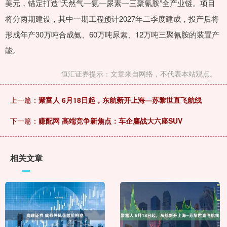
美元，锚定打造“天然气—氨—尿素—三聚氰胺”全产业链。项目
将分两期建设，其中一期工程预计2027年二季度建成，投产后将
形成年产30万吨合成氨、60万吨尿素、12万吨三聚氰胺的装置产
能。
恒汇证券提示：文章来自网络，不代表本站观点。
上一篇：
聚富人 6月18日起，东航新开上海—苏黎世直飞航线
下一篇：
赚配网 高端竞争新焦点：车企鏖战大六座SUV
相关文章