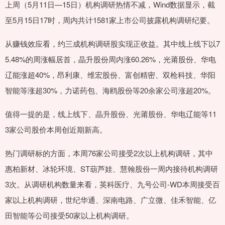
上周（5月11日—15日）机构调研热情不减，Wind数据显示，截
至5月15日17时，周内共计1581家上市公司披露机构调研纪要。
从赚钱效应看，约三成机构调研股实现正收益。其中线上线下以7
5.48%的周涨幅居首，晶升股份周内涨60.26%，光莆股份、华电
辽能涨超40%，昂利康、维宏股份、富创精密、双枪科技、华阳
智能等涨超30%，力诺药包、海鸥股份等20余家公司涨超20%。
值得一提的是，线上线下、晶升股份、光莆股份、华电辽能等11
3家公司股价本周创近期新高。
热门调研标的方面，本周76家公司接受2次以上机构调研，其中
惠柏新材、冰轮环境、ST葫芦娃、慧翰股份一周内接待机构调研
3次。从调研机构数量来看，英科医疗、九号公司-WD本周接受百
家以上机构调研，世纪华通、深南电路、广立微、佳禾智能、亿
田智能等公司接受50家以上机构调研。