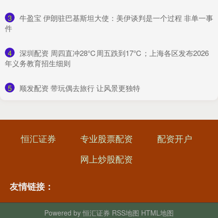
3
​牛盈宝 伊朗驻巴基斯坦大使：美伊谈判是一个过程 非单一事
件
4
​深圳配资 周四直冲28℃周五跌到17℃；上海各区发布2026
年义务教育招生细则
5
​顺发配资 带玩偶去旅行 让风景更独特
恒汇证券
专业股票配资
配资开户
网上炒股配资
友情链接：
Powered by
恒汇证券
RSS地图
HTML地图