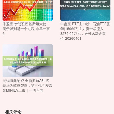
牛盈宝 伊朗驻巴基斯坦大使：
牛盘宝 ETF主力榜 | 石油ETF鹏
美伊谈判是一个过程 非单一事
华(159697)主力资金净流入
件
3275.05万元，居可比基金首
位-20260401
无锡恒鑫配资 全新奥迪A6L搭
载华为乾崑智驾，第五代五菱宏
光MINIEV上市｜一周车闻
相关评论