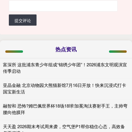
提交评论
热点资讯
富深所 这批浦东青少年组成“锦绣少年团”！2026浦东文明观演宣
传季启动
亚晶金融 北京动物园大熊猫新馆7月16日开放！快来沉浸式打卡
国宝新生活
融智和 恐怖?姆巴佩世界杯18场18球!加冕淘汰赛射手王，主帅弯
腰向他膜拜
天天盈 2026期末考试周来袭，空气堡P1帮你稳住心态，高效备