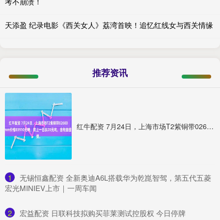
考不崩溃！
天添盈 纪录电影《西关女人》荔湾首映！追忆红线女与西关情缘
推荐资讯
红牛配资 7月24日，上海市场T2紫铜带02600mm价格83910元吨，较上一日跌20元吨，含税自提。
1
​无锡恒鑫配资 全新奥迪A6L搭载华为乾崑智驾，第五代五菱
宏光MINIEV上市｜一周车闻
2
​宏益配资 日联科技拟购买菲莱测试控股权 今日停牌