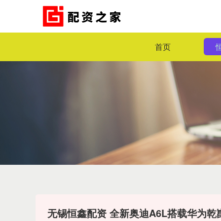
首页
无锡恒鑫配资 全新奥迪A6L搭载华为乾