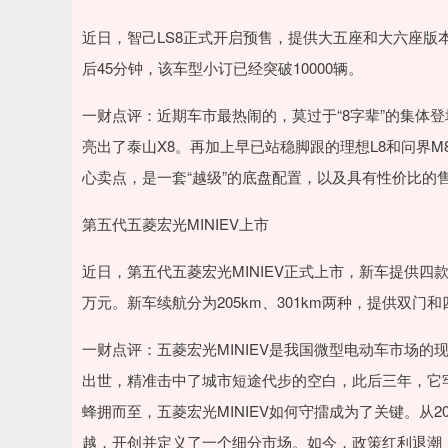
近日，智己LS8正式开启预售，提供大五座和大六座版本，
后45分钟，该车型小订已经突破10000辆。
一财点评：近期车市最热闹的，莫过于“8字辈”的集体登场。
亮出了泰山X8。再加上早已站稳脚跟的理想L8和问界M8，
心卖点，是一套“越级”的底盘配置，以及具有性价比的
第五代五菱宏光MINIEV上市
近日，第五代五菱宏光MINIEV正式上市，新车提供四款配置
万元。新车续航分为205km、301km两种，提供双
一财点评：五菱宏光MINIEV是我国微型电动车市场的
出世，精准击中了城市短途代步的空白，此后三年，它
蜂拥而至，五菱宏光MINIEV如何守擂成为了关键。从202
越，开创并定义了一个细分市场。如今，政策红利退潮，