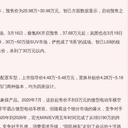
预售价为25.98万~30.98万元。智己方面数据显示，启动预售之
3月16日，极氪8X开启预售，37.68万元起；岚图也在3月19日
30万~50万级SUV市场，俨然成了“8系”的战场。智己LS8的核
售价，杀到了30万元以内。
车型，上市指导价4.48万~5.48万元，置换补贴价4.28万~5.18
门和四门两种版本，均为四座设计。
现象级产品。2020年7月，这款起售价不到3万元的微型电动车横空
牢牢霸占微型电动车榜首。但随着这个细分市场的爆火，竞争对手
0年到2026年，宏光MINIEV用五年时间完成了从0到190万的跨
竞争对手扎堆，消费需求升级，“国民神车”走到了命运的十字路