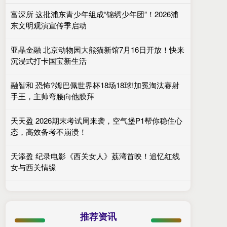
富深所 这批浦东青少年组成“锦绣少年团”！2026浦
东文明观演宣传季启动
亚晶金融 北京动物园大熊猫新馆7月16日开放！快来
沉浸式打卡国宝新生活
融智和 恐怖?姆巴佩世界杯18场18球!加冕淘汰赛射
手王，主帅弯腰向他膜拜
天天盈 2026期末考试周来袭，空气堡P1帮你稳住心
态，高效备考不崩溃！
天添盈 纪录电影《西关女人》荔湾首映！追忆红线
女与西关情缘
推荐资讯