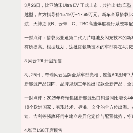
3月26日，比亚迪宋Ultra EV 正式上市，共推出4款车型
越型，官方指导价15.19万~17.99万元。新车全系搭
航、天神之眼B、云辇﹣C、TBC高速爆胎稳行系统等
一财点评：搭载比亚迪第二代刀片电池及闪充技术的新
有所提高。根据规划，这批搭载新技术的车型将在4月
3.风云T9L开启预售
3月25日，奇瑞风云品牌全系车型亮相，覆盖A0级到
新能源产品矩阵。品牌规划三年推出12款全新产品，全
一财点评：2025年奇瑞集团新能源出口销量同比增长4
18个欧洲国家，实现技术、标准、文化的全方位出海。
迪、吉利等强敌环伺中建立差异化定价与配置优势，将
4.智己LS8开启预售