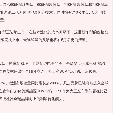
，包括605KM领先型、605KM超越型、710KM 超越型和710KM卓
载比亚迪第二代刀片电池及闪充技术，同时拥有710公里CLTC纯电续
配置。
车型正陆续上市，在技术迭代的成本升级下，这批新车型的价格也
陆续完成上市，最终销量的反馈也将在5月后更为清晰。
中大型、轿车到SUV、混动到纯电全品类、全场景，形成完整的家用
面覆盖家用出行全细分赛道，大五座SUV风云T9L开启预售。
46%，欧洲市场销量同比增长超200%。风云品牌已随奇瑞进入全球
在竞争白热化的新能源SUV市场，T9L作为大五座车型能否在比亚
直接检验奇瑞品牌向上的利润转化能力。