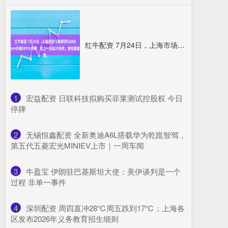
红牛配资 7月24日，上海市场T2紫铜带02600mm价格83910元吨，较上一日跌20元吨，含税自提。
1
​宏益配资 日联科技拟购买菲莱测试控股权 今日
停牌
2
​无锡恒鑫配资 全新奥迪A6L搭载华为乾崑智驾，
第五代五菱宏光MINIEV上市｜一周车闻
3
​牛盈宝 伊朗驻巴基斯坦大使：美伊谈判是一个
过程 非单一事件
4
​深圳配资 周四直冲28℃周五跌到17℃；上海各
区发布2026年义务教育招生细则