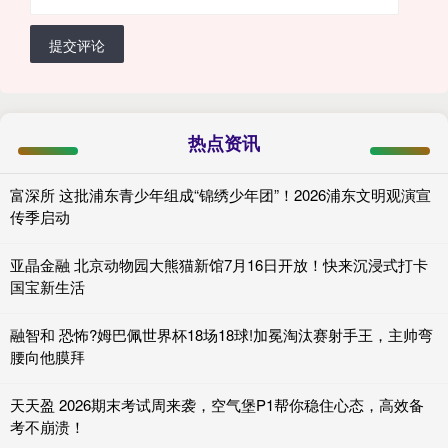
提交评论
热点资讯
富深所 这批浦东青少年组成“锦绣少年团”！2026浦东文明观演宣
传季启动
亚晶金融 北京动物园大熊猫新馆7月16日开放！快来沉浸式打卡
国宝新生活
融智和 恐怖?姆巴佩世界杯18场18球!加冕淘汰赛射手王，主帅弯
腰向他膜拜
天天盈 2026期末考试周来袭，空气堡P1帮你稳住心态，高效备
考不崩溃！