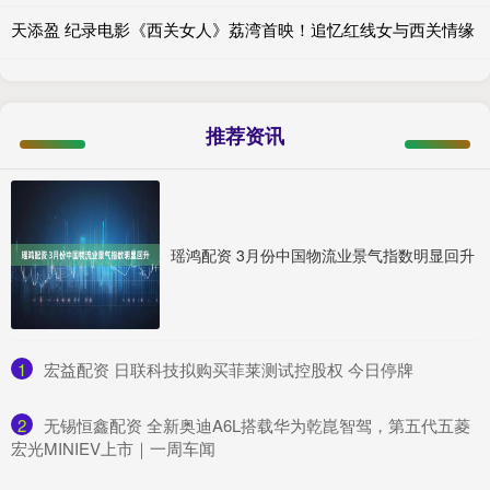
天添盈 纪录电影《西关女人》荔湾首映！追忆红线女与西关情缘
推荐资讯
瑶鸿配资 3月份中国物流业景气指数明显回升
1
​宏益配资 日联科技拟购买菲莱测试控股权 今日停牌
2
​无锡恒鑫配资 全新奥迪A6L搭载华为乾崑智驾，第五代五菱
宏光MINIEV上市｜一周车闻