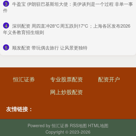
3
​牛盈宝 伊朗驻巴基斯坦大使：美伊谈判是一个过程 非单一事
件
4
​深圳配资 周四直冲28℃周五跌到17℃；上海各区发布2026
年义务教育招生细则
5
​顺发配资 带玩偶去旅行 让风景更独特
恒汇证券
专业股票配资
配资开户
网上炒股配资
友情链接：
Powered by
恒汇证券
RSS地图
HTML地图
Copyright
© 2023-2026