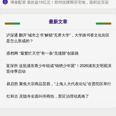
5
​博泰配资 底价超10亿元！郑州挂牌两宗宅地，面积近百亩
最新文章
泸深通 翻开“城市之书”解锁“无界大学”，大学路书香文化街区
是怎么形成的？
搭档网 “最繁忙天空”有一条“无缝隙”创新路
富深所 这批浦东青少年组成“锦绣少年团”！2026浦东文明观演
宣传季启动
易启胜 聚焦大宗商品贸易，“上海人大代表论坛”在普陀区举行
红和古 灵隐寺全面叫停商拍，景区治理动真格了