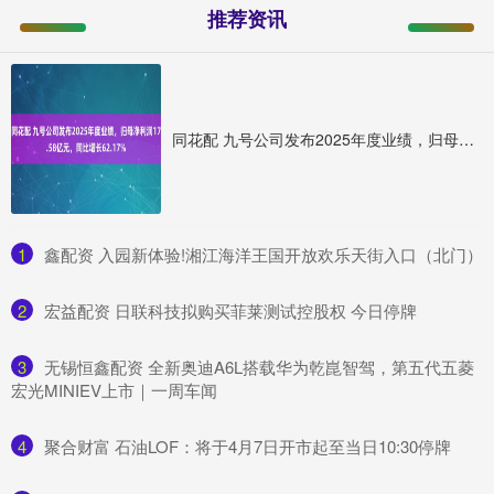
推荐资讯
同花配 九号公司发布2025年度业绩，归母净利润17.58亿元，同比增长62.17%
1
​鑫配资 入园新体验!湘江海洋王国开放欢乐天街入口（北门）
2
​宏益配资 日联科技拟购买菲莱测试控股权 今日停牌
3
​无锡恒鑫配资 全新奥迪A6L搭载华为乾崑智驾，第五代五菱
宏光MINIEV上市｜一周车闻
4
​聚合财富 石油LOF：将于4月7日开市起至当日10:30停牌