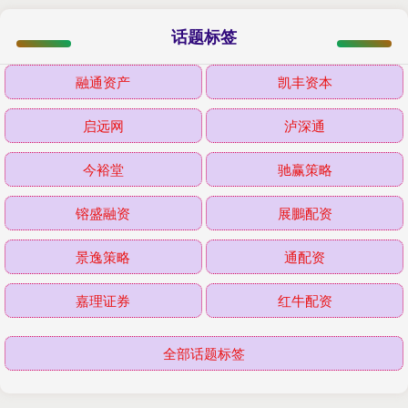
话题标签
融通资产
凯丰资本
启远网
泸深通
今裕堂
驰赢策略
镕盛融资
展鵬配资
景逸策略
通配资
嘉理证券
红牛配资
全部话题标签