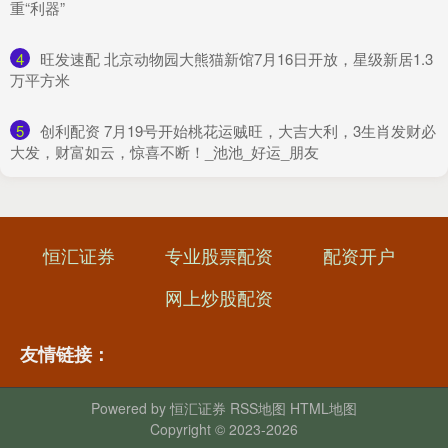
重“利器”
4
​旺发速配 北京动物园大熊猫新馆7月16日开放，星级新居1.3
万平方米
5
​创利配资 7月19号开始桃花运贼旺，大吉大利，3生肖发财必
大发，财富如云，惊喜不断！_池池_好运_朋友
恒汇证券
专业股票配资
配资开户
网上炒股配资
友情链接：
Powered by
恒汇证券
RSS地图
HTML地图
Copyright
© 2023-2026