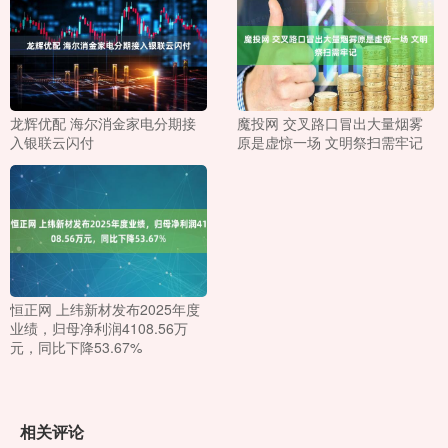
龙辉优配 海尔消金家电分期接
魔投网 交叉路口冒出大量烟雾
入银联云闪付
原是虚惊一场 文明祭扫需牢记
恒正网 上纬新材发布2025年度
业绩，归母净利润4108.56万
元，同比下降53.67%
相关评论