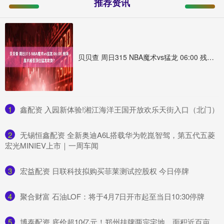
推荐资讯
贝贝查 周日315 NBA魔术vs猛龙 06:00 残阵魔术能否顶住猛龙攻势？
1
​鑫配资 入园新体验!湘江海洋王国开放欢乐天街入口（北门）
2
​无锡恒鑫配资 全新奥迪A6L搭载华为乾崑智驾，第五代五菱
宏光MINIEV上市｜一周车闻
3
​宏益配资 日联科技拟购买菲莱测试控股权 今日停牌
4
​聚合财富 石油LOF：将于4月7日开市起至当日10:30停牌
5
​博泰配资 底价超10亿元！郑州挂牌两宗宅地，面积近百亩