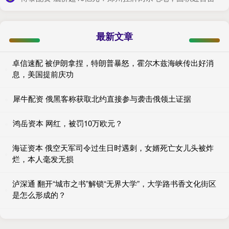
最新文章
卓信速配 被伊朗拿捏，特朗普暴怒，霍尔木兹海峡传出好消
息，美国提前庆功
犀牛配资 俄黑客称获取北约直接参与袭击俄领土证据
鸿岳资本 网红，被罚10万欧元？
海证资本 俄空天军司令过生日时遇刺，女婿死亡女儿头被炸
烂，本人毫发无损
泸深通 翻开“城市之书”解锁“无界大学”，大学路书香文化街区
是怎么形成的？