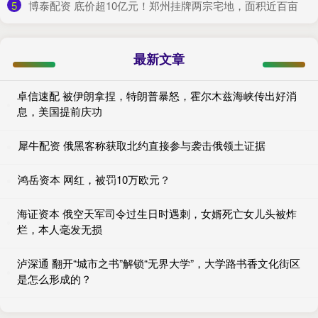
5
​博泰配资 底价超10亿元！郑州挂牌两宗宅地，面积近百亩
最新文章
卓信速配 被伊朗拿捏，特朗普暴怒，霍尔木兹海峡传出好消
息，美国提前庆功
犀牛配资 俄黑客称获取北约直接参与袭击俄领土证据
鸿岳资本 网红，被罚10万欧元？
海证资本 俄空天军司令过生日时遇刺，女婿死亡女儿头被炸
烂，本人毫发无损
泸深通 翻开“城市之书”解锁“无界大学”，大学路书香文化街区
是怎么形成的？