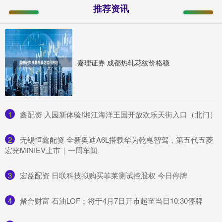
推荐资讯
嘉理证券 成都热轧花纹价格稳
1
​鑫配资 入园新体验!湘江海洋王国开放欢乐天街入口（北门）
2
​无锡恒鑫配资 全新奥迪A6L搭载华为乾崑智驾，第五代五菱
宏光MINIEV上市｜一周车闻
3
​宏益配资 日联科技拟购买菲莱测试控股权 今日停牌
4
​聚合财富 石油LOF：将于4月7日开市起至当日10:30停牌